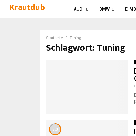
AUDI
BMW
E-MO
Startseite
Tuning
Schlagwort: Tuning
R
8.0