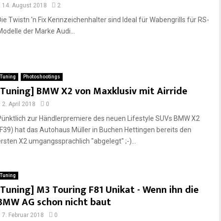
14. August 2018
2
Die Twistn 'n Fix Kennzeichenhalter sind Ideal für Wabengrills für RS-
Modelle der Marke Audi...
Tuning
Photoshootings
[Tuning] BMW X2 von Maxklusiv mit Airride
2. April 2018
0
Pünktlich zur Händlerpremiere des neuen Lifestyle SUVs BMW X2
(F39) hat das Autohaus Müller in Buchen Hettingen bereits den
ersten X2 umgangssprachlich "abgelegt" ;-)...
Tuning
[Tuning] M3 Touring F81 Unikat - Wenn ihn die
BMW AG schon nicht baut
7. Februar 2018
0