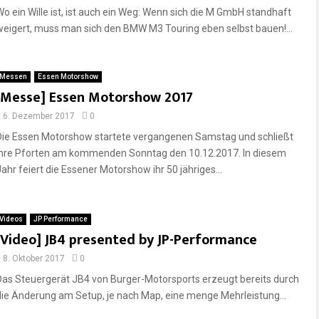
Wo ein Wille ist, ist auch ein Weg: Wenn sich die M GmbH standhaft
weigert, muss man sich den BMW M3 Touring eben selbst bauen!...
Messen
Essen Motorshow
[Messe] Essen Motorshow 2017
6. Dezember 2017
0
Die Essen Motorshow startete vergangenen Samstag und schließt
ihre Pforten am kommenden Sonntag den 10.12.2017. In diesem
Jahr feiert die Essener Motorshow ihr 50 jähriges...
Videos
JP Performance
[Video] JB4 presented by JP-Performance
8. Oktober 2017
0
Das Steuergerät JB4 von Burger-Motorsports erzeugt bereits durch
die Änderung am Setup, je nach Map, eine menge Mehrleistung...