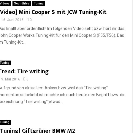
Videos
Soundfiles
Tuning
[Video] Mini Cooper S mit JCW Tuning-Kit
16. Juni 2016
0
Das knallt aber ordentlich! Im folgenden Video seht bzw. hört ihr das
John Cooper Works Tuning-Kit für den Mini Cooper S (F55/F56). Das
m Tuning-Kit...
Tuning
Trend: Tire writing
9. Mai 2016
0
Aufgrund von aktuellem Anlass bzw. weil das “Tire writing”
momentan so beliebt ist möchte ich euch heute den Begriff bzw. die
Bezeichnung “Tire writing” etwas...
Tuning
[Tuning] Giftgrüner BMW M2