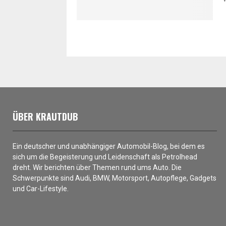
B
e
i
t
r
ÜBER KRAUTDUB
a
g
Ein deutscher und unabhängiger Automobil-Blog, bei dem es
sich um die Begeisterung und Leidenschaft als Petrolhead
s
dreht. Wir berichten über Themen rund ums Auto. Die
-
Schwerpunkte sind Audi, BMW, Motorsport, Autopflege, Gadgets
und Car-Lifestyle.
N
a