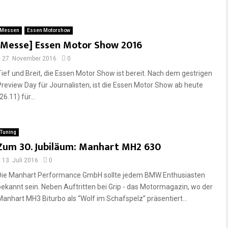
Messen
Essen Motorshow
[Messe] Essen Motor Show 2016
27. November 2016
0
Tief und Breit, die Essen Motor Show ist bereit. Nach dem gestrigen
Preview Day für Journalisten, ist die Essen Motor Show ab heute
26.11) für...
Tuning
Zum 30. Jubiläum: Manhart MH2 630
13. Juli 2016
0
Die Manhart Performance GmbH sollte jedem BMW Enthusiasten
bekannt sein. Neben Auftritten bei Grip - das Motormagazin, wo der
Manhart MH3 Biturbo als “Wolf im Schafspelz” präsentiert...