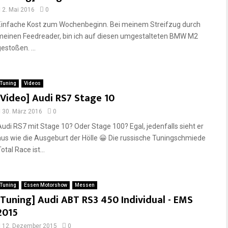
2. Mai 2016
0
Einfache Kost zum Wochenbeginn. Bei meinem Streifzug durch
meinen Feedreader, bin ich auf diesen umgestalteten BMW M2
estoßen. ...
Tuning
Videos
[Video] Audi RS7 Stage 10
30. März 2016
0
Audi RS7 mit Stage 10? Oder Stage 100? Egal, jedenfalls sieht er
aus wie die Ausgeburt der Hölle 😀 Die russische Tuningschmiede
otal Race ist...
Tuning
Essen Motorshow
Messen
[Tuning] Audi ABT RS3 450 Individual - EMS
2015
12. Dezember 2015
0