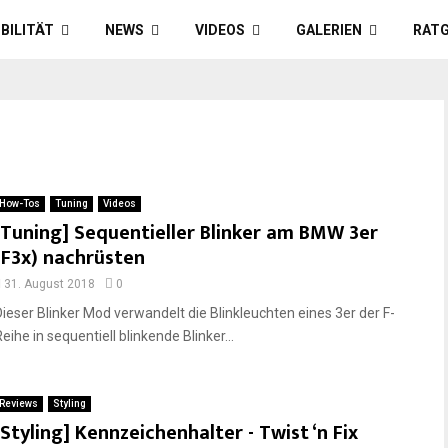
BILITÄT
NEWS
VIDEOS
GALERIEN
RAT
How-Tos
Tuning
Videos
[Tuning] Sequentieller Blinker am BMW 3er
(F3x) nachrüsten
31. August 2018
0
Dieser Blinker Mod verwandelt die Blinkleuchten eines 3er der F-
eihe in sequentiell blinkende Blinker...
Reviews
Styling
[Styling] Kennzeichenhalter - Twist ‘n Fix