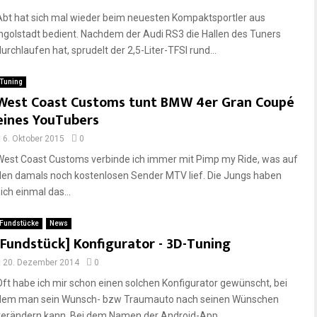
Abt hat sich mal wieder beim neuesten Kompaktsportler aus
Ingolstadt bedient. Nachdem der Audi RS3 die Hallen des Tuners
urchlaufen hat, sprudelt der 2,5-Liter-TFSI rund...
Tuning
West Coast Customs tunt BMW 4er Gran Coupé
eines YouTubers
6. Oktober 2015
0
West Coast Customs verbinde ich immer mit Pimp my Ride, was auf
den damals noch kostenlosen Sender MTV lief. Die Jungs haben
ich einmal das...
Fundstücke
News
[Fundstück] Konfigurator - 3D-Tuning
20. Dezember 2014
0
Oft habe ich mir schon einen solchen Konfigurator gewünscht, bei
dem man sein Wunsch- bzw Traumauto nach seinen Wünschen
verändern kann. Bei dem Namen der Android-App...