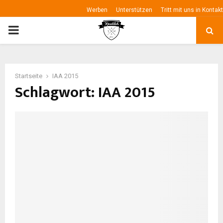
Werben
Unterstützen
Tritt mit uns in Kontakt
P
R
Startseite
IAA 2015
I
Schlagwort: IAA 2015
M
A
R
Y
M