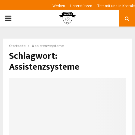
Werben
Unterstützen
Tritt mit uns in Kontakt
P
R
Startseite
Assistenzsysteme
I
Schlagwort:
Assistenzsysteme
M
A
R
Y
M