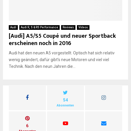
E
N
Audi
Audi R, S & RS Performance
Reviews
Videos
[Audi] A5/S5 Coupé und neuer Sportback
erscheinen noch in 2016
U
Audi hat den neuen A5 vorgestellt. Optisch hat sich relativ
wenig geändert, dafür gibt’s neue Motoren und viel viel
Technik. Nach den neun Jahren die...
54
Abonnenten
6