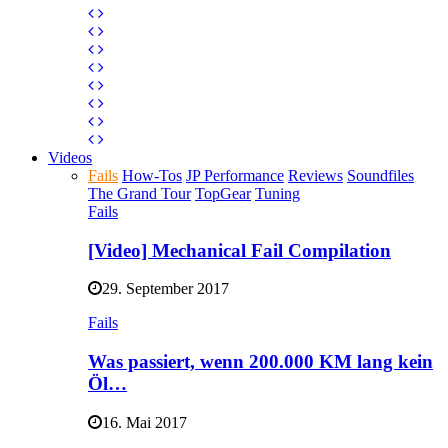
Videos
Fails
How-Tos
JP Performance
Reviews
Soundfiles
The Grand Tour
TopGear
Tuning
Fails
[Video] Mechanical Fail Compilation
29. September 2017
Fails
Was passiert, wenn 200.000 KM lang kein
Öl…
16. Mai 2017