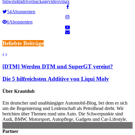
bmw
m4
mdriver
package
video
vmax
54
Abonnenten
6
Abonnenten
Beliebte Beiträge
[DTM] Werden DTM und SuperGT vereint?
Die 5 hilfreichsten Additive von Liqui Moly
Über Krautdub
Ein deutscher und unabhängiger Automobil-Blog, bei dem es sich
um die Begeisterung und Leidenschaft als Petrolhead dreht. Wir
berichten über Themen rund ums Auto. Die Schwerpunkte sind
Audi, BMW, Motorsport, Autopflege, Gadgets und Car-Lifestyle.
Partner