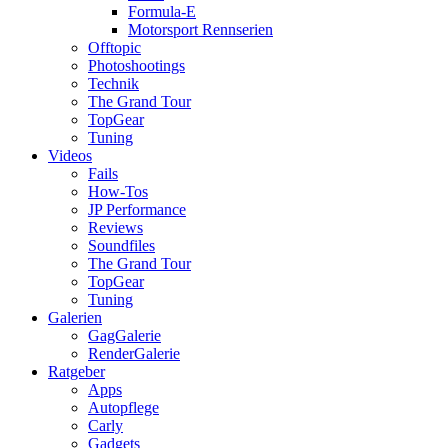
Formula-E
Motorsport Rennserien
Offtopic
Photoshootings
Technik
The Grand Tour
TopGear
Tuning
Videos
Fails
How-Tos
JP Performance
Reviews
Soundfiles
The Grand Tour
TopGear
Tuning
Galerien
GagGalerie
RenderGalerie
Ratgeber
Apps
Autopflege
Carly
Gadgets