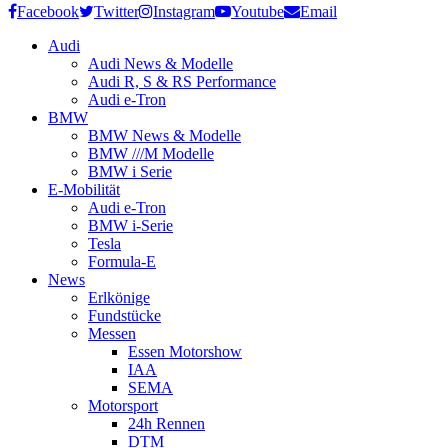
Facebook
Twitter
Instagram
Youtube
Email
Audi
Audi News & Modelle
Audi R, S & RS Performance
Audi e-Tron
BMW
BMW News & Modelle
BMW ///M Modelle
BMW i Serie
E-Mobilität
Audi e-Tron
BMW i-Serie
Tesla
Formula-E
News
Erlkönige
Fundstücke
Messen
Essen Motorshow
IAA
SEMA
Motorsport
24h Rennen
DTM