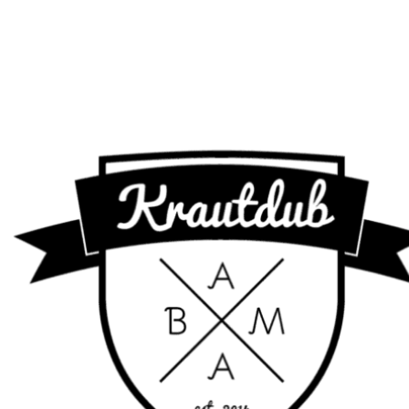
Diebstahlquote 2017 - Die begehrtesten Modelle
und…
Tipps, die du beim Gebrauchtwagenkauf beachten
solltest