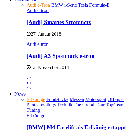
Audi e-Tron
BMW i-Serie
Tesla
Formula-E
Audi e-tron
[Audi] Smartes Stromnetz
27. Januar 2018
Audi e-tron
[Audi] A3 Sportback e-tron
12. November 2014
News
Erlkönige
Fundstücke
Messen
Motorsport
Offtopic
Photoshootings
Technik
The Grand Tour
TopGear
Tuning
Erlkönige
[BMW] M4 Facelift als Erlkönig ertappt