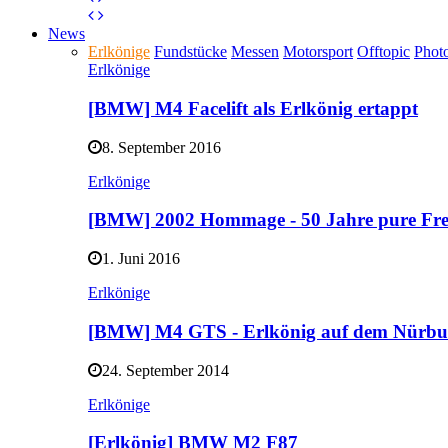
News
Erlkönige
Fundstücke
Messen
Motorsport
Offtopic
Phot
Erlkönige
[BMW] M4 Facelift als Erlkönig ertappt
8. September 2016
Erlkönige
[BMW] 2002 Hommage - 50 Jahre pure F
1. Juni 2016
Erlkönige
[BMW] M4 GTS - Erlkönig auf dem Nürb
24. September 2014
Erlkönige
[Erlkönig] BMW M2 F87