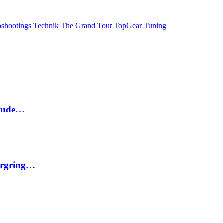
oshootings
Technik
The Grand Tour
TopGear
Tuning
reude…
urgring…