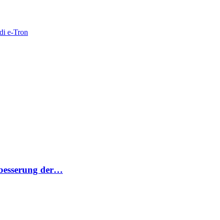
di e-Tron
rbesserung der…