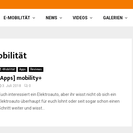
E-MOBILITÄT
NEWS
VIDEOS
GALERIEN
bilität
E-Mobilität
Apps
Reviews
[Apps] mobility+
3. Juli 2018
0
uch interessiert ein Elektroauto, aber ihr wisst nicht ob sich ein
Elektroauto überhaupt für euch lohnt oder seit sogar schon einen
chritt weiter und wisst...