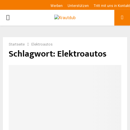
Werben
Unterstützen
Tritt mit uns in Kontakt
P
R
Startseite
Elektroautos
I
Schlagwort: Elektroautos
M
A
R
Y
M