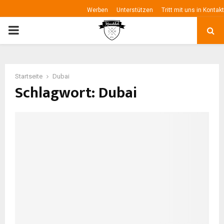
Werben
Unterstützen
Tritt mit uns in Kontakt
P
R
Startseite
Dubai
I
Schlagwort: Dubai
M
A
R
Y
M