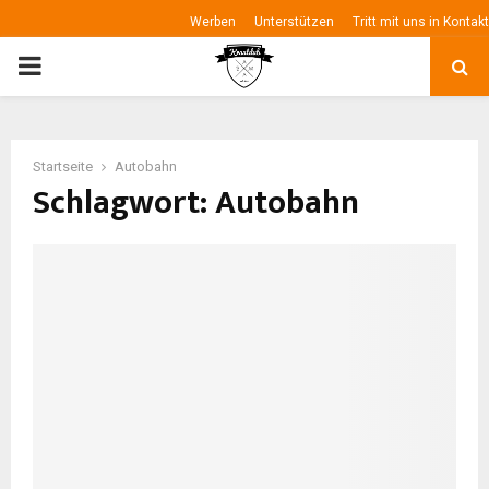
Werben
Unterstützen
Tritt mit uns in Kontakt
P
R
Startseite
Autobahn
I
Schlagwort: Autobahn
M
A
R
Y
M