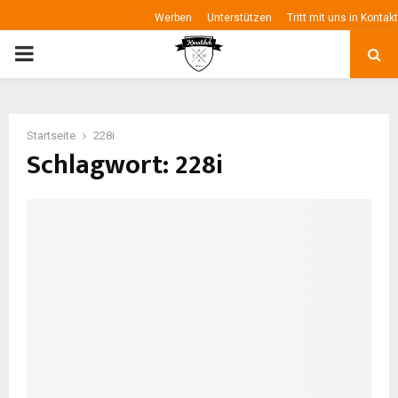
Werben
Unterstützen
Tritt mit uns in Kontakt
P
R
Startseite
228i
I
Schlagwort: 228i
M
A
R
Y
M