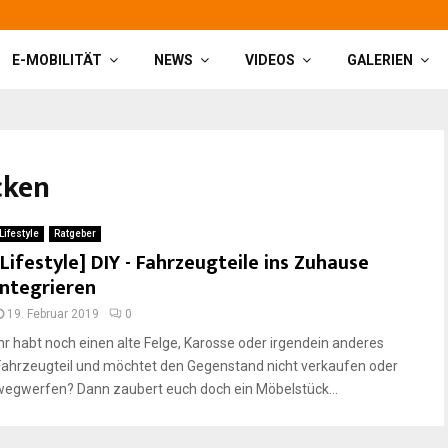
E-MOBILITÄT
NEWS
VIDEOS
GALERIEN
cken
Lifestyle
Ratgeber
[Lifestyle] DIY - Fahrzeugteile ins Zuhause
integrieren
19. Februar 2019
0
Ihr habt noch einen alte Felge, Karosse oder irgendein anderes
Fahrzeugteil und möchtet den Gegenstand nicht verkaufen oder
wegwerfen? Dann zaubert euch doch ein Möbelstück...