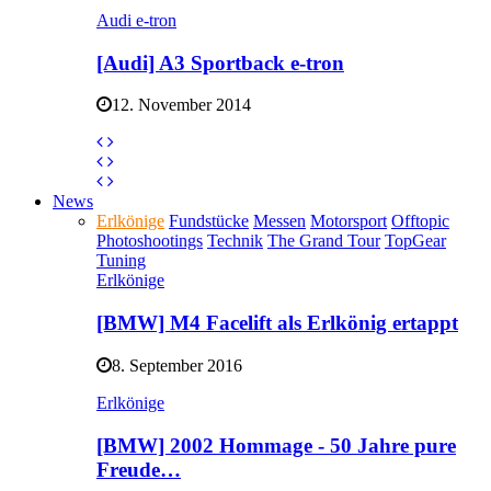
Audi e-tron
[Audi] A3 Sportback e-tron
12. November 2014
News
Erlkönige
Fundstücke
Messen
Motorsport
Offtopic
Photoshootings
Technik
The Grand Tour
TopGear
Tuning
Erlkönige
[BMW] M4 Facelift als Erlkönig ertappt
8. September 2016
Erlkönige
[BMW] 2002 Hommage - 50 Jahre pure
Freude…