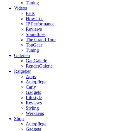
Tuning
Videos
Fails
How-Tos
JP Performance
Reviews
Soundfiles
The Grand Tour
TopGear
Tuning
Galerien
GagGalerie
RenderGalerie
Ratgeber
Apps
Autopflege
Carly
Gadgets
Lifestyle
Reviews
Styling
Werkzeug
Shop
Autopflege
Gadgets