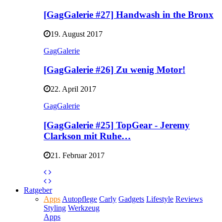
[GagGalerie #27] Handwash in the Bronx
19. August 2017
GagGalerie
[GagGalerie #26] Zu wenig Motor!
22. April 2017
GagGalerie
[GagGalerie #25] TopGear - Jeremy
Clarkson mit Ruhe…
21. Februar 2017
Ratgeber
Apps
Autopflege
Carly
Gadgets
Lifestyle
Reviews
Styling
Werkzeug
Apps