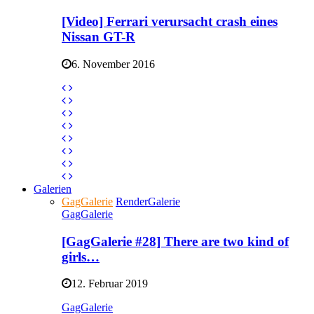
[Video] Ferrari verursacht crash eines
Nissan GT-R
6. November 2016
Galerien
GagGalerie
RenderGalerie
GagGalerie
[GagGalerie #28] There are two kind of
girls…
12. Februar 2019
GagGalerie