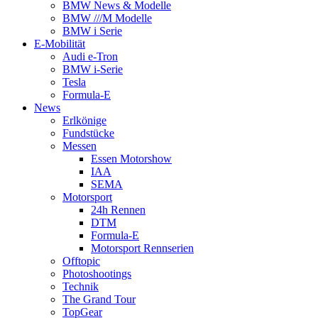
BMW News & Modelle
BMW ///M Modelle
BMW i Serie
E-Mobilität
Audi e-Tron
BMW i-Serie
Tesla
Formula-E
News
Erlkönige
Fundstücke
Messen
Essen Motorshow
IAA
SEMA
Motorsport
24h Rennen
DTM
Formula-E
Motorsport Rennserien
Offtopic
Photoshootings
Technik
The Grand Tour
TopGear