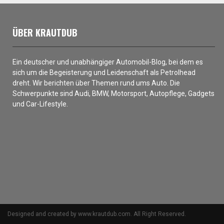
ÜBER KRAUTDUB
Ein deutscher und unabhängiger Automobil-Blog, bei dem es
sich um die Begeisterung und Leidenschaft als Petrolhead
dreht. Wir berichten über Themen rund ums Auto. Die
Schwerpunkte sind Audi, BMW, Motorsport, Autopflege, Gadgets
und Car-Lifestyle.
Designed and created by www.krautdub.com. All Right Reserved.