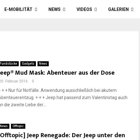
E-MOBILITÄT
NEWS
VIDEOS
GALERIEN
Fundstücke
Gadgets
News
Jeep® Mud Mask: Abenteuer aus der Dose
20. Februar 2016
0
+ + + Nur für Notfälle. Anwendung ausschließlich bei akutem
Abenteuerentzug. + + + Jeep hat passend zum Valentinstag auch
n die zweite Liebe der...
News
Offtopic
[Offtopic] Jeep Renegade: Der Jeep unter den