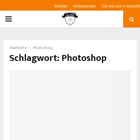
Werben
Unterstützen
Tritt mit uns in Kontakt
P
R
Startseite
Photoshop
I
Schlagwort: Photoshop
M
A
R
Y
M