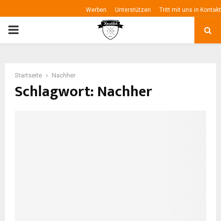
Werben
Unterstützen
Tritt mit uns in Kontakt
P
R
Startseite
Nachher
I
Schlagwort: Nachher
M
A
R
Y
M