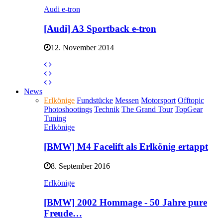
Audi e-tron
[Audi] A3 Sportback e-tron
12. November 2014
News
Erlkönige
Fundstücke
Messen
Motorsport
Offtopic
Photoshootings
Technik
The Grand Tour
TopGear
Tuning
Erlkönige
[BMW] M4 Facelift als Erlkönig ertappt
8. September 2016
Erlkönige
[BMW] 2002 Hommage - 50 Jahre pure
Freude…