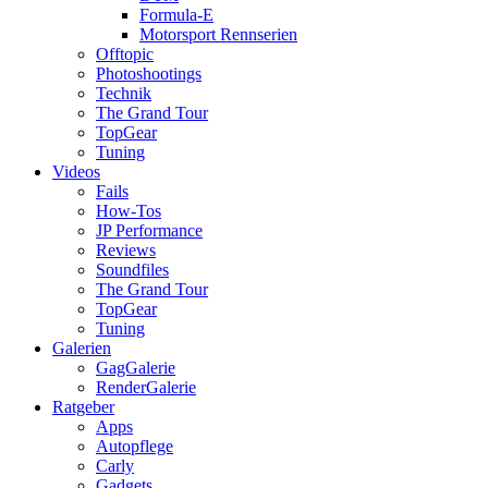
Formula-E
Motorsport Rennserien
Offtopic
Photoshootings
Technik
The Grand Tour
TopGear
Tuning
Videos
Fails
How-Tos
JP Performance
Reviews
Soundfiles
The Grand Tour
TopGear
Tuning
Galerien
GagGalerie
RenderGalerie
Ratgeber
Apps
Autopflege
Carly
Gadgets