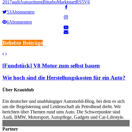
2017
audi
Autozeitung
Biturbo
Marktstart
RS5
V6
53
Abonnenten
6
Abonnenten
Beliebte Beiträge
[Fundstück] V8 Motor zum selbst bauen
Wie hoch sind die Herstellungskosten für ein Auto?
Über Krautdub
Ein deutscher und unabhängiger Automobil-Blog, bei dem es sich
um die Begeisterung und Leidenschaft als Petrolhead dreht. Wir
berichten über Themen rund ums Auto. Die Schwerpunkte sind
Audi, BMW, Motorsport, Autopflege, Gadgets und Car-Lifestyle.
Partner