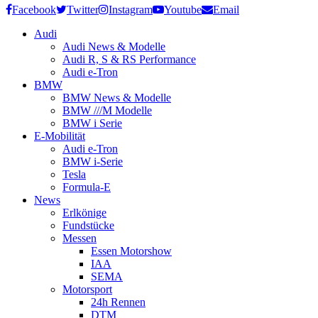
Facebook
Twitter
Instagram
Youtube
Email
Audi
Audi News & Modelle
Audi R, S & RS Performance
Audi e-Tron
BMW
BMW News & Modelle
BMW ///M Modelle
BMW i Serie
E-Mobilität
Audi e-Tron
BMW i-Serie
Tesla
Formula-E
News
Erlkönige
Fundstücke
Messen
Essen Motorshow
IAA
SEMA
Motorsport
24h Rennen
DTM