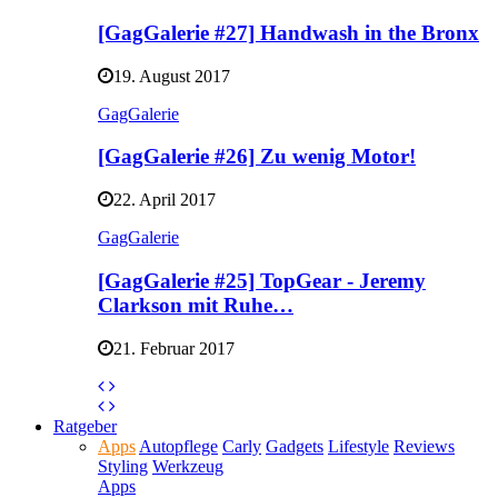
[GagGalerie #27] Handwash in the Bronx
19. August 2017
GagGalerie
[GagGalerie #26] Zu wenig Motor!
22. April 2017
GagGalerie
[GagGalerie #25] TopGear - Jeremy
Clarkson mit Ruhe…
21. Februar 2017
Ratgeber
Apps
Autopflege
Carly
Gadgets
Lifestyle
Reviews
Styling
Werkzeug
Apps