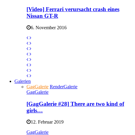
[Video] Ferrari verursacht crash eines
Nissan GT-R
6. November 2016
Galerien
GagGalerie
RenderGalerie
GagGalerie
[GagGalerie #28] There are two kind of
girls…
12. Februar 2019
GagGalerie