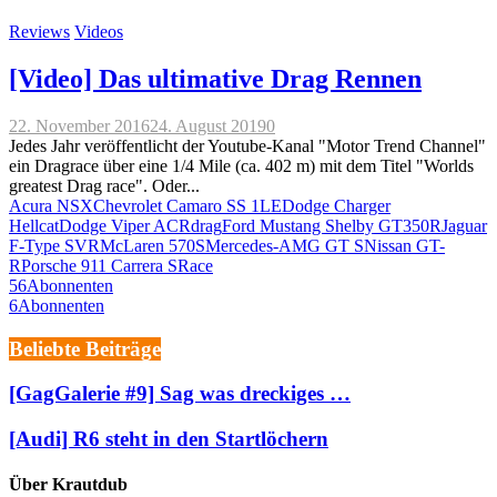
Reviews
Videos
[Video] Das ultimative Drag Rennen
22. November 2016
24. August 2019
0
Jedes Jahr veröffentlicht der Youtube-Kanal "Motor Trend Channel"
ein Dragrace über eine 1/4 Mile (ca. 402 m) mit dem Titel "Worlds
greatest Drag race". Oder...
Acura NSX
Chevrolet Camaro SS 1LE
Dodge Charger
Hellcat
Dodge Viper ACR
drag
Ford Mustang Shelby GT350R
Jaguar
F-Type SVR
McLaren 570S
Mercedes-AMG GT S
Nissan GT-
R
Porsche 911 Carrera S
Race
56
Abonnenten
6
Abonnenten
Beliebte Beiträge
[GagGalerie #9] Sag was dreckiges …
[Audi] R6 steht in den Startlöchern
Über Krautdub