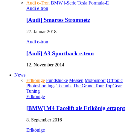
Audi e-Tron
BMW i-Serie
Tesla
Formula-E
Audi e-tron
[Audi] Smartes Stromnetz
27. Januar 2018
Audi e-tron
[Audi] A3 Sportback e-tron
12. November 2014
News
Erlkönige
Fundstücke
Messen
Motorsport
Offtopic
Photoshootings
Technik
The Grand Tour
TopGear
Tuning
Erlkönige
[BMW] M4 Facelift als Erlkönig ertappt
8. September 2016
Erlkönige