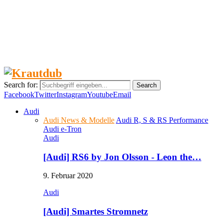
Diebstahlquote 2017 - Die begehrtesten Modelle
und…
Tipps, die du beim Gebrauchtwagenkauf beachten
solltest
Search for:
Search
Facebook
Twitter
Instagram
Youtube
Email
Audi
Audi News & Modelle
Audi R, S & RS Performance
Audi e-Tron
Audi
[Audi] RS6 by Jon Olsson - Leon the…
9. Februar 2020
Audi
[Audi] Smartes Stromnetz