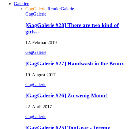
Galerien
GagGalerie
RenderGalerie
GagGalerie
[GagGalerie #28] There are two kind of
girls…
12. Februar 2019
GagGalerie
[GagGalerie #27] Handwash in the Bronx
19. August 2017
GagGalerie
[GagGalerie #26] Zu wenig Motor!
22. April 2017
GagGalerie
[GagGalerie #25] TopGear - Jeremy