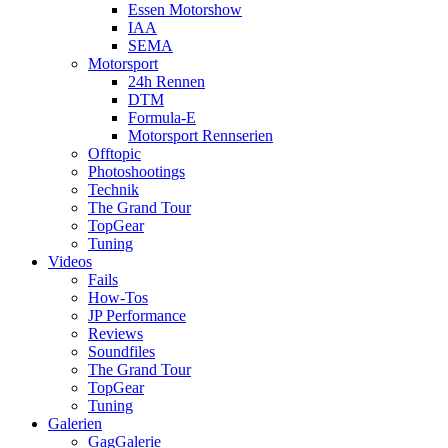
Essen Motorshow
IAA
SEMA
Motorsport
24h Rennen
DTM
Formula-E
Motorsport Rennserien
Offtopic
Photoshootings
Technik
The Grand Tour
TopGear
Tuning
Videos
Fails
How-Tos
JP Performance
Reviews
Soundfiles
The Grand Tour
TopGear
Tuning
Galerien
GagGalerie