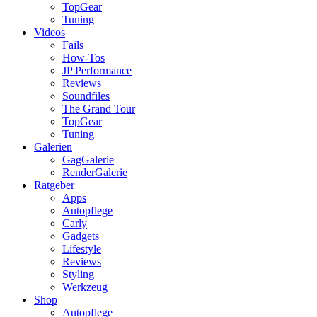
TopGear
Tuning
Videos
Fails
How-Tos
JP Performance
Reviews
Soundfiles
The Grand Tour
TopGear
Tuning
Galerien
GagGalerie
RenderGalerie
Ratgeber
Apps
Autopflege
Carly
Gadgets
Lifestyle
Reviews
Styling
Werkzeug
Shop
Autopflege