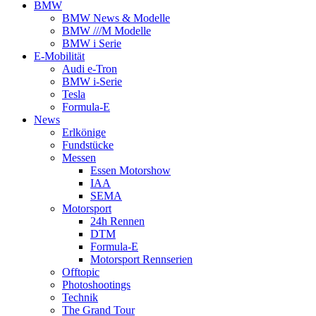
BMW
BMW News & Modelle
BMW ///M Modelle
BMW i Serie
E-Mobilität
Audi e-Tron
BMW i-Serie
Tesla
Formula-E
News
Erlkönige
Fundstücke
Messen
Essen Motorshow
IAA
SEMA
Motorsport
24h Rennen
DTM
Formula-E
Motorsport Rennserien
Offtopic
Photoshootings
Technik
The Grand Tour