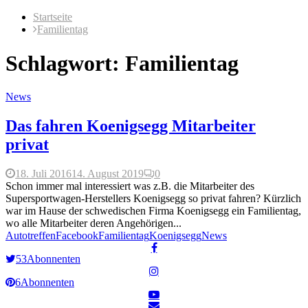
Startseite
Familientag
Schlagwort: Familientag
News
Das fahren Koenigsegg Mitarbeiter
privat
18. Juli 2016
14. August 2019
0
Schon immer mal interessiert was z.B. die Mitarbeiter des
Supersportwagen-Herstellers Koenigsegg so privat fahren? Kürzlich
war im Hause der schwedischen Firma Koenigsegg ein Familientag,
wo alle Mitarbeiter deren Angehörigen...
Autotreffen
Facebook
Familientag
Koenigsegg
News
53
Abonnenten
6
Abonnenten