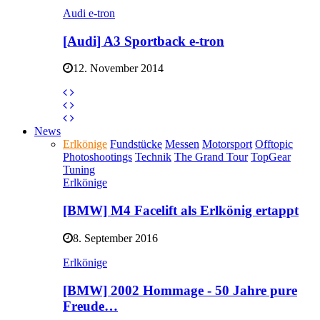
Audi e-tron
[Audi] A3 Sportback e-tron
12. November 2014
News
Erlkönige
Fundstücke
Messen
Motorsport
Offtopic
Photoshootings
Technik
The Grand Tour
TopGear
Tuning
Erlkönige
[BMW] M4 Facelift als Erlkönig ertappt
8. September 2016
Erlkönige
[BMW] 2002 Hommage - 50 Jahre pure
Freude…