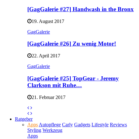
[GagGalerie #27] Handwash in the Bronx
19. August 2017
GagGalerie
[GagGalerie #26] Zu wenig Motor!
22. April 2017
GagGalerie
[GagGalerie #25] TopGear - Jeremy
Clarkson mit Ruhe…
21. Februar 2017
Ratgeber
Apps
Autopflege
Carly
Gadgets
Lifestyle
Reviews
Styling
Werkzeug
Apps