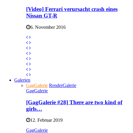
[Video] Ferrari verursacht crash eines
Nissan GT-R
6. November 2016
Galerien
GagGalerie
RenderGalerie
GagGalerie
[GagGalerie #28] There are two kind of
girls…
12. Februar 2019
GagGalerie