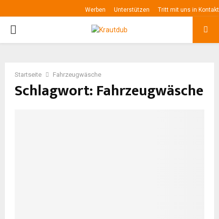
Werben
Unterstützen
Tritt mit uns in Kontakt
P
R
Startseite
Fahrzeugwäsche
I
Schlagwort: Fahrzeugwäsche
M
A
R
Y
M