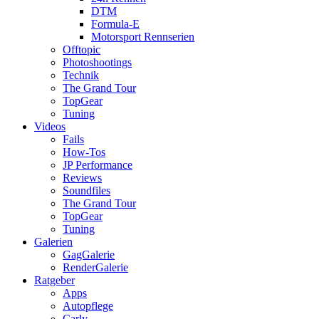
DTM
Formula-E
Motorsport Rennserien
Offtopic
Photoshootings
Technik
The Grand Tour
TopGear
Tuning
Videos
Fails
How-Tos
JP Performance
Reviews
Soundfiles
The Grand Tour
TopGear
Tuning
Galerien
GagGalerie
RenderGalerie
Ratgeber
Apps
Autopflege
Carly