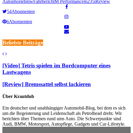
Autophorie
bmw
Fahrbericht
M Performance
m235i
Review
54
Abonnenten
6
Abonnenten
Beliebte Beiträge
[Video] Tetris spielen im Bordcomputer eines
Lastwagens
[Review] Bremssattel selbst lackieren
Über Krautdub
Ein deutscher und unabhängiger Automobil-Blog, bei dem es sich
um die Begeisterung und Leidenschaft als Petrolhead dreht. Wir
berichten über Themen rund ums Auto. Die Schwerpunkte sind
Audi, BMW, Motorsport, Autopflege, Gadgets und Car-Lifestyle.