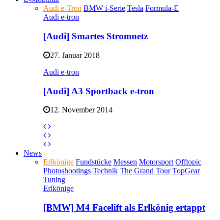
Audi e-Tron
BMW i-Serie
Tesla
Formula-E
Audi e-tron
[Audi] Smartes Stromnetz
27. Januar 2018
Audi e-tron
[Audi] A3 Sportback e-tron
12. November 2014
News
Erlkönige
Fundstücke
Messen
Motorsport
Offtopic
Photoshootings
Technik
The Grand Tour
TopGear
Tuning
Erlkönige
[BMW] M4 Facelift als Erlkönig ertappt