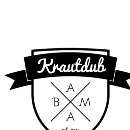
Diebstahlquote 2017 - Die begehrtesten Modelle
und…
Tipps, die du beim Gebrauchtwagenkauf beachten
solltest