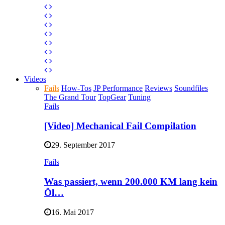
Videos
Fails
How-Tos
JP Performance
Reviews
Soundfiles
The Grand Tour
TopGear
Tuning
Fails
[Video] Mechanical Fail Compilation
29. September 2017
Fails
Was passiert, wenn 200.000 KM lang kein
Öl…
16. Mai 2017