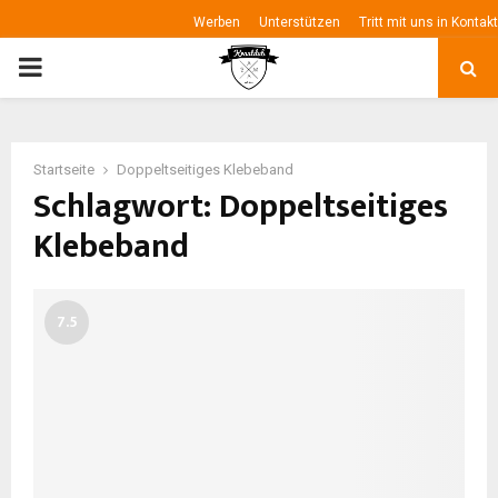
Werben
Unterstützen
Tritt mit uns in Kontakt
P
R
Startseite
Doppeltseitiges Klebeband
I
Schlagwort: Doppeltseitiges
Klebeband
M
A
7.5
R
Y
M