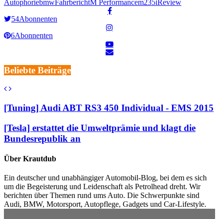
Autophorie
bmw
Fahrbericht
M Performance
m235i
Review
54
Abonnenten
6
Abonnenten
Beliebte Beiträge
[Tuning] Audi ABT RS3 450 Individual - EMS 2015
[Tesla] erstattet die Umweltprämie und klagt die
Bundesrepublik an
Über Krautdub
Ein deutscher und unabhängiger Automobil-Blog, bei dem es sich
um die Begeisterung und Leidenschaft als Petrolhead dreht. Wir
berichten über Themen rund ums Auto. Die Schwerpunkte sind
Audi, BMW, Motorsport, Autopflege, Gadgets und Car-Lifestyle.