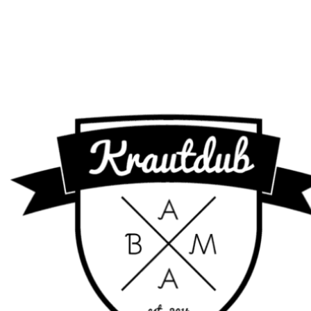
Diebstahlquote 2017 - Die begehrtesten Modelle
und…
Tipps, die du beim Gebrauchtwagenkauf beachten
solltest