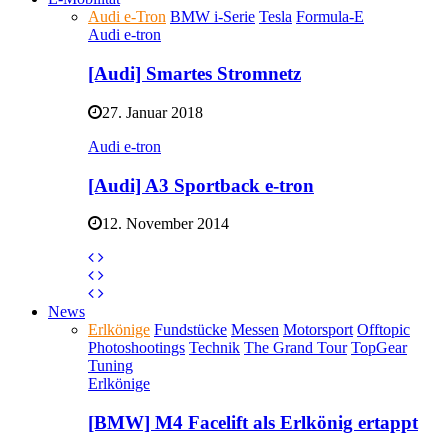
Audi e-Tron
BMW i-Serie
Tesla
Formula-E
Audi e-tron
[Audi] Smartes Stromnetz
27. Januar 2018
Audi e-tron
[Audi] A3 Sportback e-tron
12. November 2014
News
Erlkönige
Fundstücke
Messen
Motorsport
Offtopic
Photoshootings
Technik
The Grand Tour
TopGear
Tuning
Erlkönige
[BMW] M4 Facelift als Erlkönig ertappt