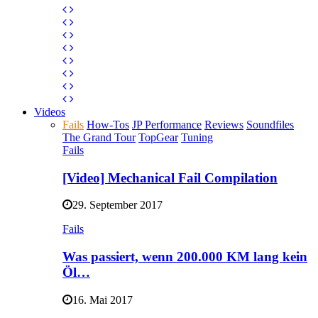
Videos
Fails
How-Tos
JP Performance
Reviews
Soundfiles
The Grand Tour
TopGear
Tuning
Fails
[Video] Mechanical Fail Compilation
29. September 2017
Fails
Was passiert, wenn 200.000 KM lang kein
Öl…
16. Mai 2017