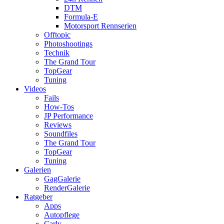
DTM
Formula-E
Motorsport Rennserien
Offtopic
Photoshootings
Technik
The Grand Tour
TopGear
Tuning
Videos
Fails
How-Tos
JP Performance
Reviews
Soundfiles
The Grand Tour
TopGear
Tuning
Galerien
GagGalerie
RenderGalerie
Ratgeber
Apps
Autopflege
Carly