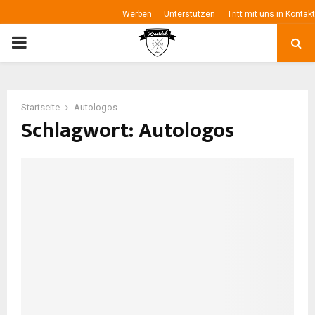
Werben
Unterstützen
Tritt mit uns in Kontakt
P
R
Startseite
Autologos
I
Schlagwort: Autologos
M
A
R
Y
M