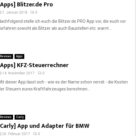
[Apps] Blitzer.de Pro
7. Januar 2018
0
Nachfolgend stelle ich euch die Blitzer.de PRO App vor, die euch vor
Gefahren sowohl als Blitzer als auch Baustellen etc. warnt....
Reviews
Apps
[Apps] KFZ-Steuerrechner
14. November 2017
0
Mit dieser App lässt sich - wie es der Name schon verrät - die Kosten
der Steuern eures Kraftfahrzeuges berechnen...
Reviews
Carly
[Carly] App und Adapter für BMW
26. Februar 2017
0