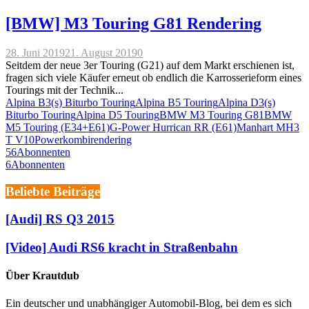
[BMW] M3 Touring G81 Rendering
28. Juni 2019
21. August 2019
0
Seitdem der neue 3er Touring (G21) auf dem Markt erschienen ist,
fragen sich viele Käufer erneut ob endlich die Karrosserieform eines
Tourings mit der Technik...
Alpina B3(s) Biturbo Touring
Alpina B5 Touring
Alpina D3(s)
Biturbo Touring
Alpina D5 Touring
BMW M3 Touring G81
BMW
M5 Touring (E34+E61)
G-Power Hurrican RR (E61)
Manhart MH3
T V10
Powerkombi
rendering
56
Abonnenten
6
Abonnenten
Beliebte Beiträge
[Audi] RS Q3 2015
[Video] Audi RS6 kracht in Straßenbahn
Über Krautdub
Ein deutscher und unabhängiger Automobil-Blog, bei dem es sich