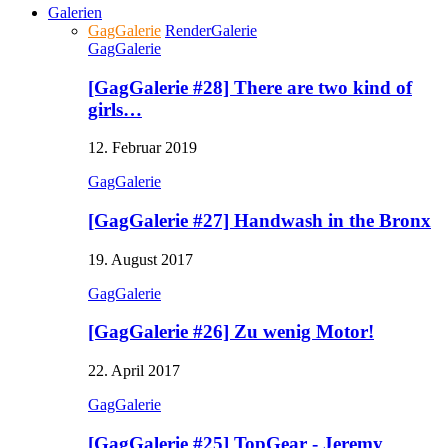
Galerien
GagGalerie
RenderGalerie
GagGalerie
[GagGalerie #28] There are two kind of
girls…
12. Februar 2019
GagGalerie
[GagGalerie #27] Handwash in the Bronx
19. August 2017
GagGalerie
[GagGalerie #26] Zu wenig Motor!
22. April 2017
GagGalerie
[GagGalerie #25] TopGear - Jeremy