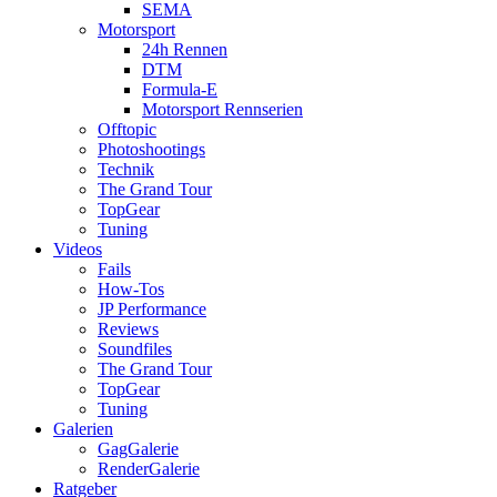
SEMA
Motorsport
24h Rennen
DTM
Formula-E
Motorsport Rennserien
Offtopic
Photoshootings
Technik
The Grand Tour
TopGear
Tuning
Videos
Fails
How-Tos
JP Performance
Reviews
Soundfiles
The Grand Tour
TopGear
Tuning
Galerien
GagGalerie
RenderGalerie
Ratgeber