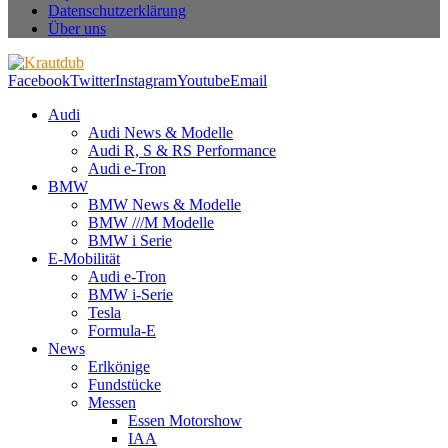
Datenschutzerklärung
Über uns
Facebook
Twitter
Instagram
Youtube
Email
Audi
Audi News & Modelle
Audi R, S & RS Performance
Audi e-Tron
BMW
BMW News & Modelle
BMW ///M Modelle
BMW i Serie
E-Mobilität
Audi e-Tron
BMW i-Serie
Tesla
Formula-E
News
Erlkönige
Fundstücke
Messen
Essen Motorshow
IAA