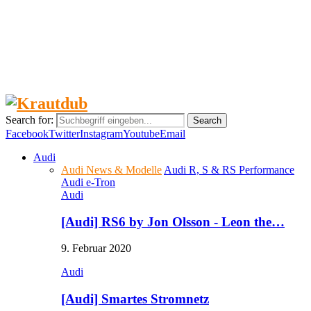
Diebstahlquote 2017 - Die begehrtesten Modelle
und…
Tipps, die du beim Gebrauchtwagenkauf beachten
solltest
Search for:
Search
Facebook
Twitter
Instagram
Youtube
Email
Audi
Audi News & Modelle
Audi R, S & RS Performance
Audi e-Tron
Audi
[Audi] RS6 by Jon Olsson - Leon the…
9. Februar 2020
Audi
[Audi] Smartes Stromnetz