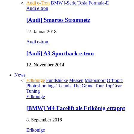
Audi e-Tron
BMW i-Serie
Tesla
Formula-E
Audi e-tron
[Audi] Smartes Stromnetz
27. Januar 2018
Audi e-tron
[Audi] A3 Sportback e-tron
12. November 2014
News
Erlkönige
Fundstücke
Messen
Motorsport
Offtopic
Photoshootings
Technik
The Grand Tour
TopGear
Tuning
Erlkönige
[BMW] M4 Facelift als Erlkönig ertappt
8. September 2016
Erlkönige