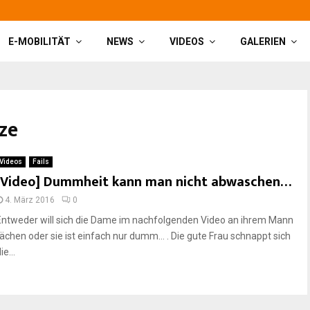
E-MOBILITÄT
NEWS
VIDEOS
GALERIEN
ze
Videos
Fails
[Video] Dummheit kann man nicht abwaschen…
4. März 2016
0
Entweder will sich die Dame im nachfolgenden Video an ihrem Mann
rächen oder sie ist einfach nur dumm… . Die gute Frau schnappt sich
ie...