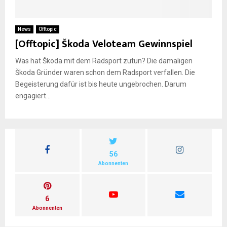
E
News
Offtopic
[Offtopic] Škoda Veloteam Gewinnspiel
N
Was hat Škoda mit dem Radsport zutun? Die damaligen
Škoda Gründer waren schon dem Radsport verfallen. Die
U
Begeisterung dafür ist bis heute ungebrochen. Darum
engagiert...
56
Abonnenten
6
Abonnenten