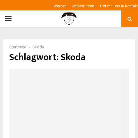
Werben
Unterstützen
Tritt mit uns in Kontakt
P
R
Startseite
Skoda
I
Schlagwort: Skoda
M
A
R
Y
M