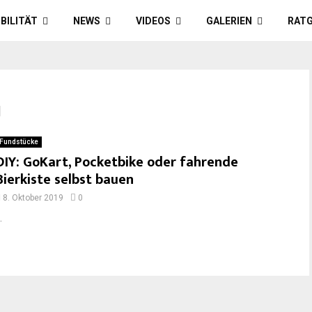
BILITÄT
NEWS
VIDEOS
GALERIEN
RAT
u
Fundstücke
DIY: GoKart, Pocketbike oder fahrende
Bierkiste selbst bauen
8. Oktober 2019
0
.