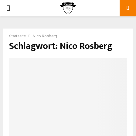
P
R
Startseite
Nico Rosberg
I
Schlagwort: Nico Rosberg
M
A
R
Y
M