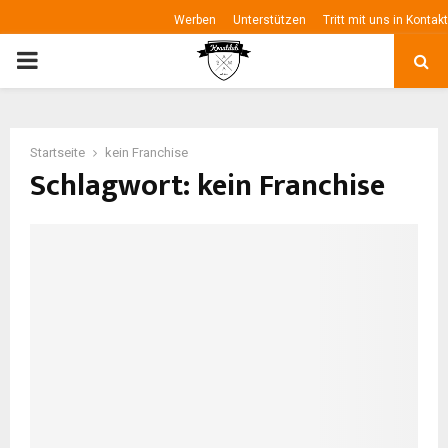
Werben
Unterstützen
Tritt mit uns in Kontakt
P
R
Startseite
kein Franchise
I
Schlagwort: kein Franchise
M
A
R
Y
M