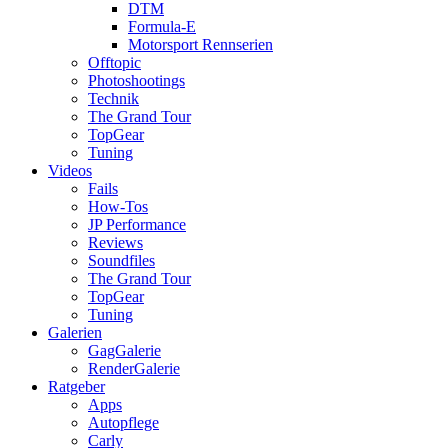
DTM
Formula-E
Motorsport Rennserien
Offtopic
Photoshootings
Technik
The Grand Tour
TopGear
Tuning
Videos
Fails
How-Tos
JP Performance
Reviews
Soundfiles
The Grand Tour
TopGear
Tuning
Galerien
GagGalerie
RenderGalerie
Ratgeber
Apps
Autopflege
Carly