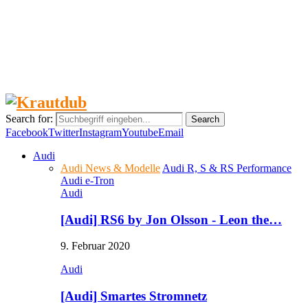
Diebstahlquote 2017 - Die begehrtesten Modelle
und…
Tipps, die du beim Gebrauchtwagenkauf beachten
solltest
Search for:
Search
Facebook
Twitter
Instagram
Youtube
Email
Audi
Audi News & Modelle
Audi R, S & RS Performance
Audi e-Tron
Audi
[Audi] RS6 by Jon Olsson - Leon the…
9. Februar 2020
Audi
[Audi] Smartes Stromnetz