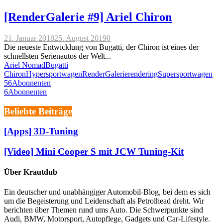
[RenderGalerie #9] Ariel Chiron
21. Januar 2018
25. August 2019
0
Die neueste Entwicklung von Bugatti, der Chiron ist eines der
schnellsten Serienautos der Welt...
Ariel Nomad
Bugatti
Chiron
Hypersportwagen
RenderGalerie
rendering
Supersportwagen
56
Abonnenten
6
Abonnenten
Beliebte Beiträge
[Apps] 3D-Tuning
[Video] Mini Cooper S mit JCW Tuning-Kit
Über Krautdub
Ein deutscher und unabhängiger Automobil-Blog, bei dem es sich
um die Begeisterung und Leidenschaft als Petrolhead dreht. Wir
berichten über Themen rund ums Auto. Die Schwerpunkte sind
Audi, BMW, Motorsport, Autopflege, Gadgets und Car-Lifestyle.