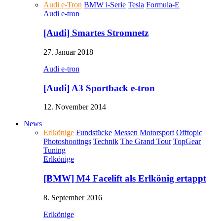
Audi e-Tron
BMW i-Serie
Tesla
Formula-E
Audi e-tron
[Audi] Smartes Stromnetz
27. Januar 2018
Audi e-tron
[Audi] A3 Sportback e-tron
12. November 2014
News
Erlkönige
Fundstücke
Messen
Motorsport
Offtopic
Photoshootings
Technik
The Grand Tour
TopGear
Tuning
Erlkönige
[BMW] M4 Facelift als Erlkönig ertappt
8. September 2016
Erlkönige