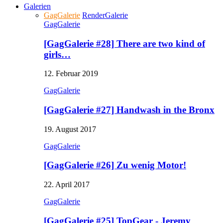
Galerien
GagGalerie
RenderGalerie
GagGalerie
[GagGalerie #28] There are two kind of
girls…
12. Februar 2019
GagGalerie
[GagGalerie #27] Handwash in the Bronx
19. August 2017
GagGalerie
[GagGalerie #26] Zu wenig Motor!
22. April 2017
GagGalerie
[GagGalerie #25] TopGear - Jeremy