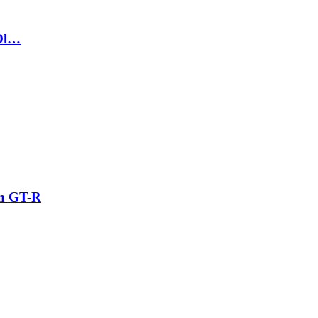
 Öl…
an GT-R