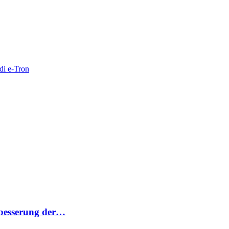
di e-Tron
rbesserung der…