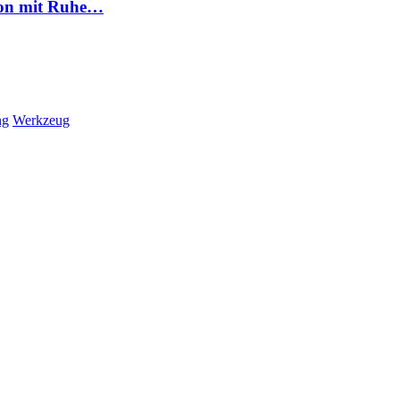
son mit Ruhe…
ng
Werkzeug