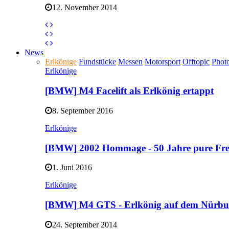
12. November 2014
News
Erlkönige
Fundstücke
Messen
Motorsport
Offtopic
Phot
Erlkönige
[BMW] M4 Facelift als Erlkönig ertappt
8. September 2016
Erlkönige
[BMW] 2002 Hommage - 50 Jahre pure F
1. Juni 2016
Erlkönige
[BMW] M4 GTS - Erlkönig auf dem Nürb
24. September 2014