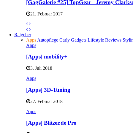
[GagGalerie #25] TopGear - Jeremy Clark
21. Februar 2017
Ratgeber
Apps
Autopflege
Carly
Gadgets
Lifestyle
Reviews
Styli
Apps
[Apps] mobility+
3. Juli 2018
Apps
[Apps] 3D-Tuning
27. Februar 2018
Apps
[Apps] Blitzer.de Pro