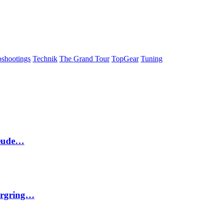
oshootings
Technik
The Grand Tour
TopGear
Tuning
reude…
urgring…