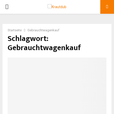
P
R
Startseite
Gebrauchtwagenkauf
I
Schlagwort:
Gebrauchtwagenkauf
M
A
R
Y
M