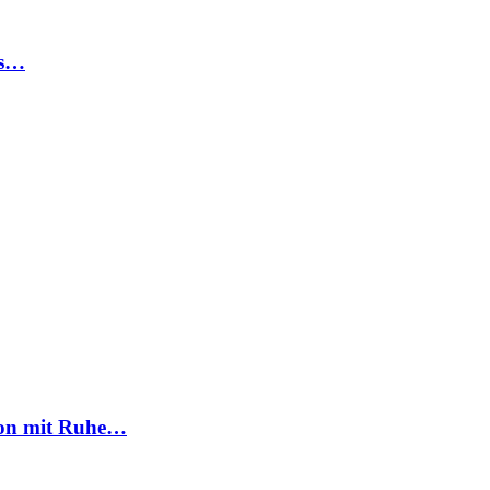
ls…
son mit Ruhe…