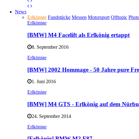
News
Erlkönige
Fundstücke
Messen
Motorsport
Offtopic
Phot
Erlkönige
[BMW] M4 Facelift als Erlkönig ertappt
8. September 2016
Erlkönige
[BMW] 2002 Hommage - 50 Jahre pure F
1. Juni 2016
Erlkönige
[BMW] M4 GTS - Erlkönig auf dem Nürb
24. September 2014
Erlkönige
[Erlkönig] BMW M2 F87