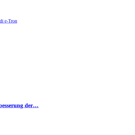
di e-Tron
rbesserung der…