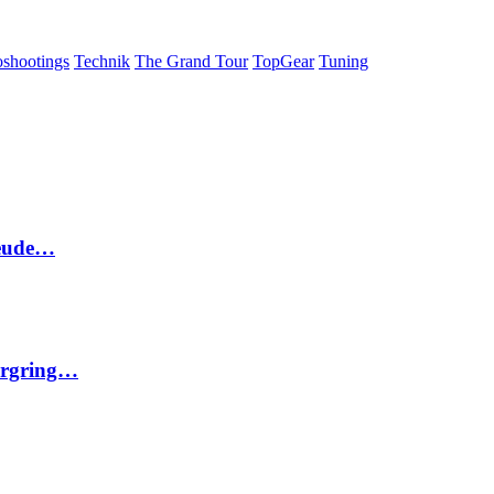
oshootings
Technik
The Grand Tour
TopGear
Tuning
reude…
urgring…