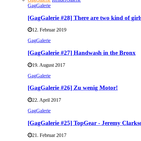
GagGalerie
[GagGalerie #28] There are two kind of gir
12. Februar 2019
GagGalerie
[GagGalerie #27] Handwash in the Bronx
19. August 2017
GagGalerie
[GagGalerie #26] Zu wenig Motor!
22. April 2017
GagGalerie
[GagGalerie #25] TopGear - Jeremy Clark
21. Februar 2017