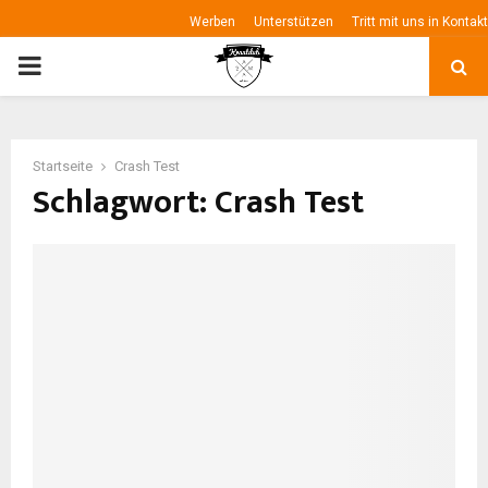
Werben
Unterstützen
Tritt mit uns in Kontakt
P
R
Startseite
Crash Test
I
Schlagwort: Crash Test
M
A
R
Y
M