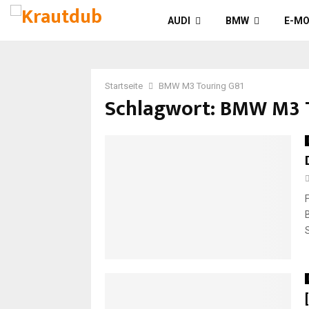
AUDI
BMW
E-MO
Startseite
BMW M3 Touring G81
Schlagwort: BMW M3 