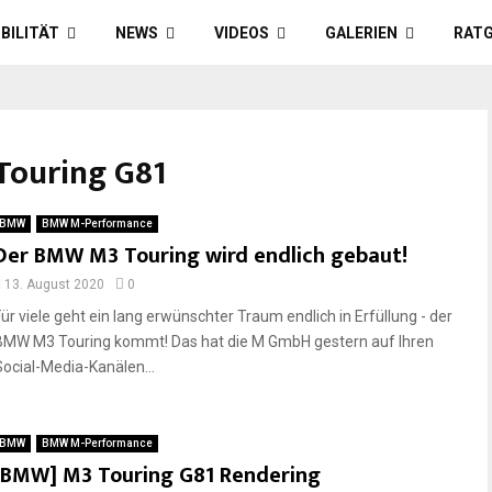
BILITÄT
NEWS
VIDEOS
GALERIEN
RAT
Touring G81
BMW
BMW M-Performance
Der BMW M3 Touring wird endlich gebaut!
13. August 2020
0
Für viele geht ein lang erwünschter Traum endlich in Erfüllung - der
BMW M3 Touring kommt! Das hat die M GmbH gestern auf Ihren
Social-Media-Kanälen...
BMW
BMW M-Performance
[BMW] M3 Touring G81 Rendering