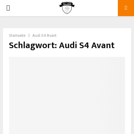
P
R
Startseite
Audi S4 Avant
I
Schlagwort: Audi S4 Avant
M
A
R
Y
M