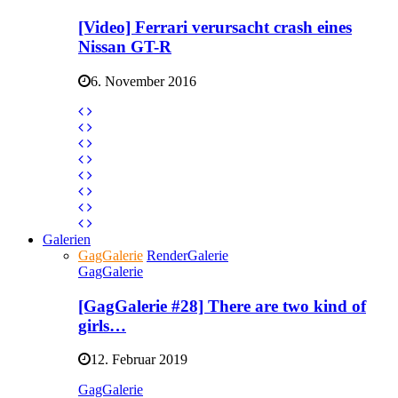
[Video] Ferrari verursacht crash eines
Nissan GT-R
6. November 2016
Galerien
GagGalerie
RenderGalerie
GagGalerie
[GagGalerie #28] There are two kind of
girls…
12. Februar 2019
GagGalerie