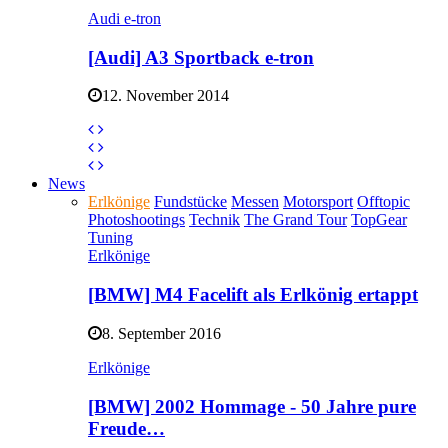
Audi e-tron
[Audi] A3 Sportback e-tron
12. November 2014
News
Erlkönige
Fundstücke
Messen
Motorsport
Offtopic
Photoshootings
Technik
The Grand Tour
TopGear
Tuning
Erlkönige
[BMW] M4 Facelift als Erlkönig ertappt
8. September 2016
Erlkönige
[BMW] 2002 Hommage - 50 Jahre pure
Freude…