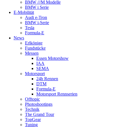
BMW ///M Modelle
BMW i Serie
E-Mobilität
Audi e-Tron
BMW i-Serie
Tesla
Formula-E
News
Erlkönige
Fundstücke
Messen
Essen Motorshow
IAA
SEMA
Motorsport
24h Rennen
DTM
Formula-E
Motorsport Rennserien
Offtopic
Photoshootings
Technik
The Grand Tour
TopGear
Tuning