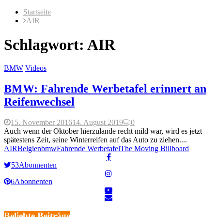
Startseite
AIR
Schlagwort: AIR
BMW
Videos
BMW: Fahrende Werbetafel erinnert an
Reifenwechsel
15. November 2016
14. August 2019
0
Auch wenn der Oktober hierzulande recht mild war, wird es jetzt
spätestens Zeit, seine Winterreifen auf das Auto zu ziehen....
AIR
Belgien
bmw
Fahrende Werbetafel
The Moving Billboard
53
Abonnenten
6
Abonnenten
Beliebte Beiträge