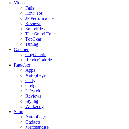
Videos
Fails
How-Tos
JP Performance
Reviews
Soundfiles
The Grand Tour
TopGear
Tuning
Galerien
GagGalerie
RenderGalerie
Ratgeber
Apps
Autopflege
Carly
Gadgets
Lifestyle
Reviews
Styling
Werkzeug
Shop
Autopflege
Gadgets
Merchandise