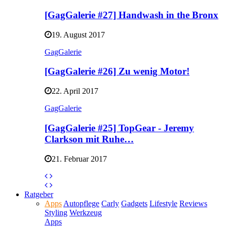
[GagGalerie #27] Handwash in the Bronx
19. August 2017
GagGalerie
[GagGalerie #26] Zu wenig Motor!
22. April 2017
GagGalerie
[GagGalerie #25] TopGear - Jeremy
Clarkson mit Ruhe…
21. Februar 2017
Ratgeber
Apps
Autopflege
Carly
Gadgets
Lifestyle
Reviews
Styling
Werkzeug
Apps