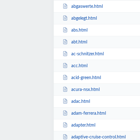
abgaswerte.html
abgelegt.html
abs.html
abt.html
ac-schnitzer.html
acc.html
acid-green.html
acura-nsx.html
adac.html
adam-ferrera.html
adapter.html
adaptive-cruise-control.html