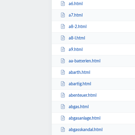
a6.html
a7.html
a8-2.html
a8-l.html
a9.html
aa-batterien.html
abarth.html
abartig.html
abenteuer.html
abgas.html
abgasanlage.html
abgasskandal.html