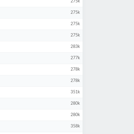
275k
275k
275k
275k
283k
277k
278k
278k
351k
280k
280k
358k