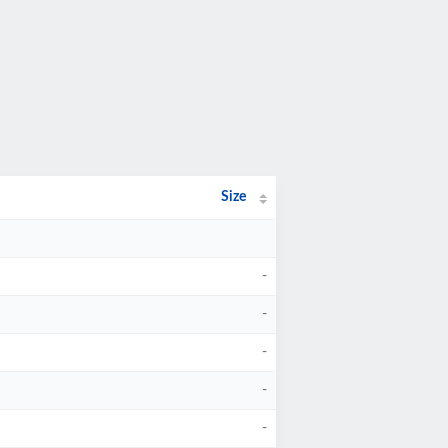
Size
-
-
-
-
-