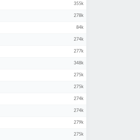
355k
278k
84k
274k
277k
348k
275k
275k
274k
274k
279k
275k