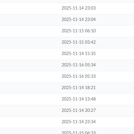
2025-11-14 23:03
2025-11-14 23:04
2025-11-15 06:10
2025-11-15 03:42
2025-11-14 15:35
2025-11-16 05:34
2025-11-16 05:33
2025-11-14 18:21
2025-11-14 13:48
2025-11-14 20:27
2025-11-14 23:34
2025-11-15 06:33