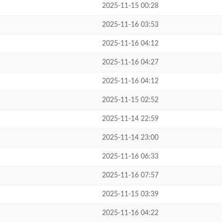
2025-11-15 00:28
2025-11-16 03:53
2025-11-16 04:12
2025-11-16 04:27
2025-11-16 04:12
2025-11-15 02:52
2025-11-14 22:59
2025-11-14 23:00
2025-11-16 06:33
2025-11-16 07:57
2025-11-15 03:39
2025-11-16 04:22