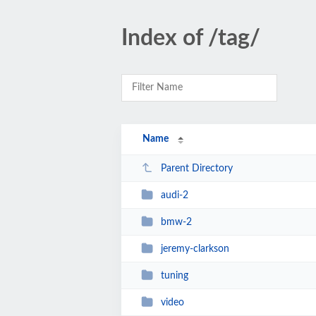
Index of /tag/
Name
Parent Directory
audi-2
bmw-2
jeremy-clarkson
tuning
video