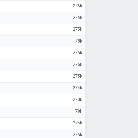
275k
275k
275k
78k
275k
276k
275k
274k
273k
78k
276k
275k