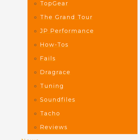
TopGear
The Grand Tour
JP Performance
How-Tos
Fails
Dragrace
Tuning
Soundfiles
Tacho
Reviews