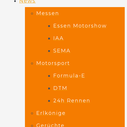
News
Messen
Essen Motorshow
IAA
SEMA
Motorsport
Formula-E
DTM
24h Rennen
Erlkönige
Gerüchte