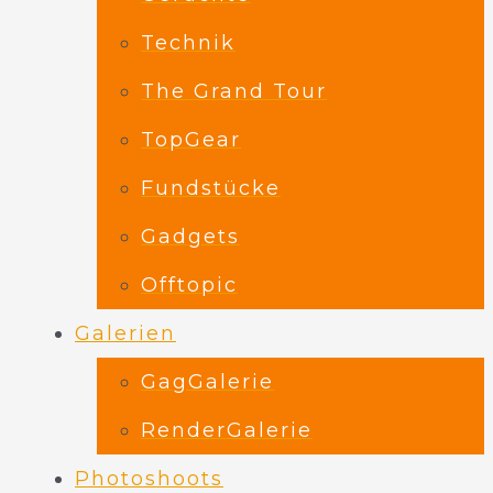
Technik
The Grand Tour
TopGear
Fundstücke
Gadgets
Offtopic
Galerien
GagGalerie
RenderGalerie
Photoshoots