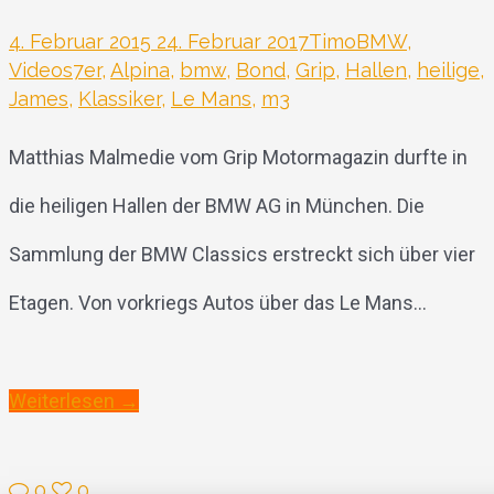
4. Februar 2015
24. Februar 2017
Timo
BMW
,
Videos
7er
,
Alpina
,
bmw
,
Bond
,
Grip
,
Hallen
,
heilige
,
James
,
Klassiker
,
Le Mans
,
m3
Matthias Malmedie vom Grip Motormagazin durfte in
die heiligen Hallen der BMW AG in München. Die
Sammlung der BMW Classics erstreckt sich über vier
Etagen. Von vorkriegs Autos über das Le Mans...
Weiterlesen →
0
0