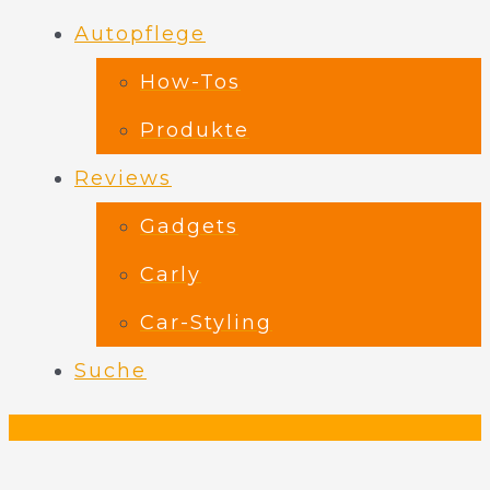
Autopflege
How-Tos
Produkte
Reviews
Gadgets
Carly
Car-Styling
Suche