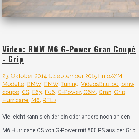
Video: BMW M6 G-Power Gran Coupé
- Grip
23. Oktober 2014
1. September 2015
Timo
///M
Modelle
,
BMW
,
BMW
,
Tuning
,
Videos
Biturbo
,
bmw
,
coupe
,
CS
,
E63
,
F06
,
G-Power
,
G6M
,
Gran
,
Grip
,
Hurricane
,
M6
,
RTL2
Vielleicht kann sich der ein oder andere noch an den
M6 Hurricane CS von G-Power mit 800 PS aus der Grip