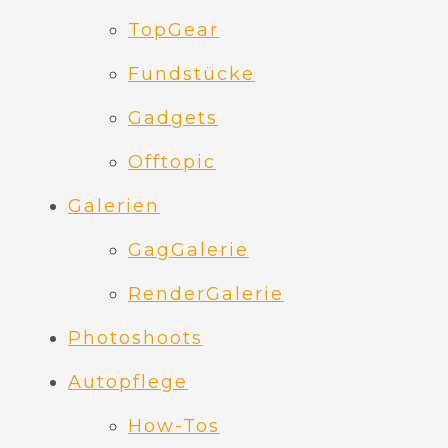
TopGear
Fundstücke
Gadgets
Offtopic
Galerien
GagGalerie
RenderGalerie
Photoshoots
Autopflege
How-Tos